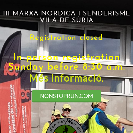
III MARXA NORDICA I SENDERISME
VILA DE SÚRIA
Registration closed
In-person registration
Sunday before 8:30 a.m.
Més informació
.
NONSTOPRUN.COM